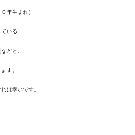
８０年生まれ）
っている
割などと、
きます。
ければ幸いです。