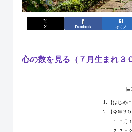
X
Facebook
はてブ
心の数を見る（７月生まれ３
目
【はじめに
【今年３０
７月
７月