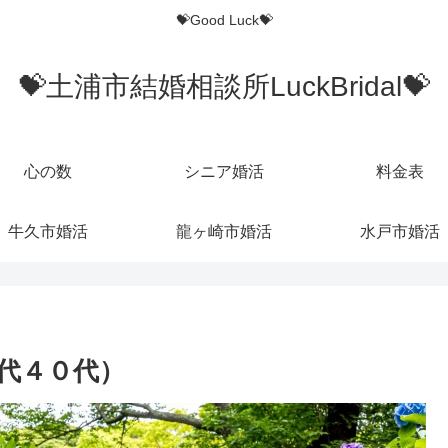
💝Good Luck💝
💝土浦市結婚相談所LuckBridal💝
心の数
シニア婚活
料金表
牛久市婚活
龍ヶ崎市婚活
水戸市婚活
代４０代）