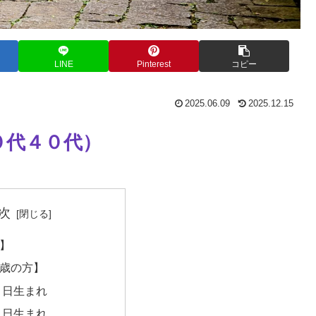
LINE
Pinterest
コピー
2025.06.09
2025.12.15
０代４０代）
次
】
歳の方】
１日生まれ
２日生まれ