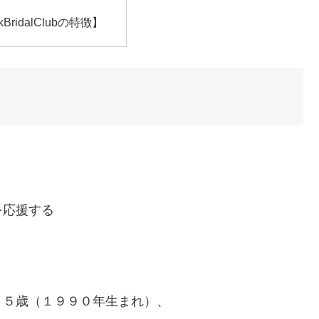
kBridalClubの特徴】
を応援する
３５歳（１９９０年生まれ）、