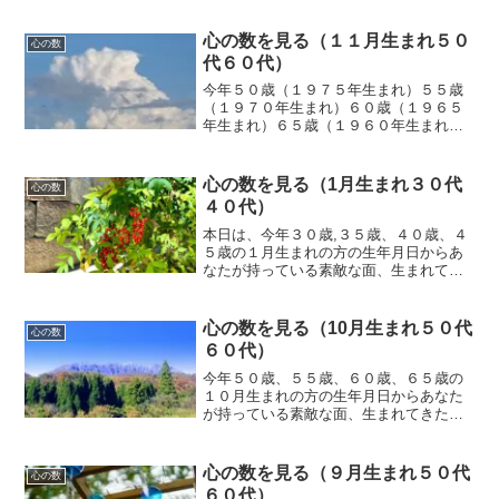
心の数を見る（１１月生まれ５０
心の数
代６０代）
今年５０歳（１９７５年生まれ）５５歳
（１９７０年生まれ）６０歳（１９６５
年生まれ）６５歳（１９６０年生まれ）
の１１月生まれの方の生年月日からあな
たが持っている素敵な面、生まれてきた
使命、果たすべき役割、これからの見通
心の数を見る（1月生まれ３０代
心の数
しをお話させていただきます。
４０代）
本日は、今年３０歳,３５歳、４０歳、４
５歳の１月生まれの方の生年月日からあ
なたが持っている素敵な面、生まれてき
た使命、果たすべき役割などと、これか
らの見通しを簡単にお話させていただき
ます。これからの人生計画などに参考に
心の数を見る（10月生まれ５０代
心の数
していただければ幸いです。
６０代）
今年５０歳、５５歳、６０歳、６５歳の
１０月生まれの方の生年月日からあなた
が持っている素敵な面、生まれてきた使
命、果たすべき役割などと、これからの
見通しを簡単にお話させていただきま
す。これからの人生計画などに参考にし
心の数を見る（９月生まれ５０代
心の数
ていただければ幸いです。
６０代）