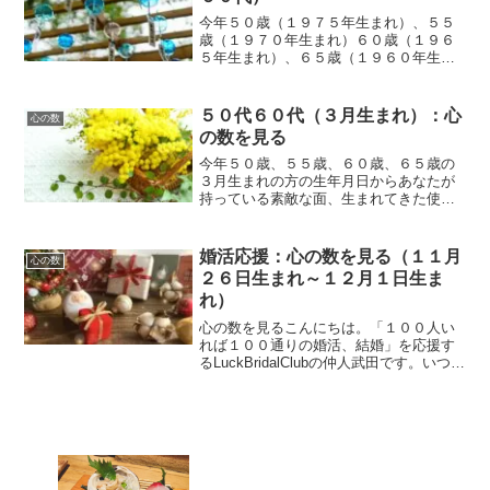
今年５０歳（１９７５年生まれ）、５５
歳（１９７０年生まれ）６０歳（１９６
５年生まれ）、６５歳（１９６０年生ま
れ）の９月生まれの方の生年月日からあ
なたが持っている素敵な面、生まれてき
た使命、果たすべき役割などと、これか
５０代６０代（３月生まれ）：心
心の数
らの見通しのお話です。
の数を見る
今年５０歳、５５歳、６０歳、６５歳の
３月生まれの方の生年月日からあなたが
持っている素敵な面、生まれてきた使
命、果たすべき役割などと、これからの
見通しを簡単にお話させていただきま
す。これからの人生計画などに参考にし
婚活応援：心の数を見る（１１月
心の数
ていただければ幸いです。
２６日生まれ～１２月１日生ま
れ）
心の数を見るこんにちは。「１００人い
れば１００通りの婚活、結婚」を応援す
るLuckBridalClubの仲人武田です。いつも
読んでいただきありがとうございます。
【はじめに】本日は、今年２６歳になる
あなたへ、あなたのお誕生日からあなた
の特性、...