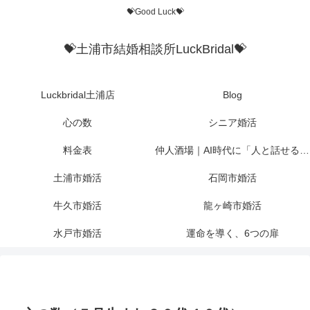
💝Good Luck💝
💝土浦市結婚相談所LuckBridal💝
Luckbridal土浦店
Blog
心の数
シニア婚活
料金表
仲人酒場｜AI時代に「人と話せる場所」を作りたかった
土浦市婚活
石岡市婚活
牛久市婚活
龍ヶ崎市婚活
水戸市婚活
運命を導く、6つの扉