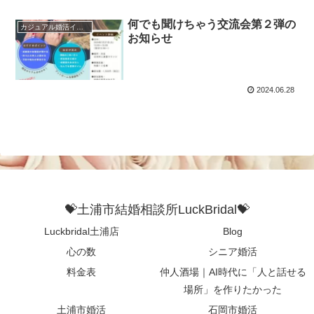
何でも聞けちゃう交流会第２弾の
カジュアル婚活イベント
お知らせ
2024.06.28
💝土浦市結婚相談所LuckBridal💝
Luckbridal土浦店
Blog
心の数
シニア婚活
料金表
仲人酒場｜AI時代に「人と話せる
場所」を作りたかった
土浦市婚活
石岡市婚活