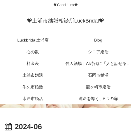
💝Good Luck💝
💝土浦市結婚相談所LuckBridal💝
Luckbridal土浦店
Blog
心の数
シニア婚活
料金表
仲人酒場｜AI時代に「人と話せる場所」を作りたかった
土浦市婚活
石岡市婚活
牛久市婚活
龍ヶ崎市婚活
水戸市婚活
運命を導く、6つの扉
2024-06