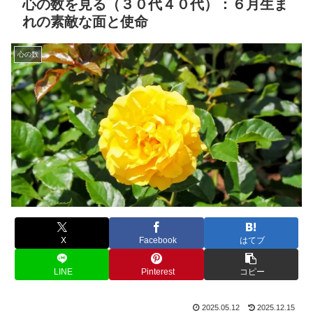
心の数を見る（３０代４０代）：６月生ま
れの素敵な面と使命
心の数
X
Facebook
はてブ
LINE
Pinterest
コピー
2025.05.12
2025.12.15