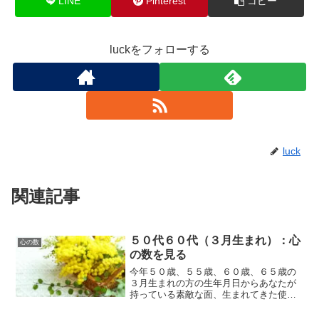
LINE
Pinterest
コピー
luckをフォローする
luck
関連記事
５０代６０代（３月生まれ）：心
心の数
の数を見る
今年５０歳、５５歳、６０歳、６５歳の
３月生まれの方の生年月日からあなたが
持っている素敵な面、生まれてきた使
命、果たすべき役割などと、これからの
見通しを簡単にお話させていただきま