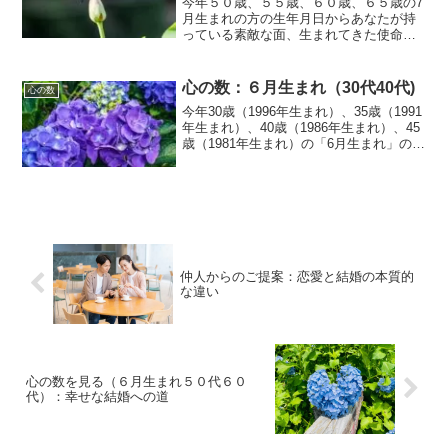
今年５０歳、５５歳、６０歳、６５歳の7
月生まれの方の生年月日からあなたが持
っている素敵な面、生まれてきた使命、
果たすべき役割と、これからの見通しを
簡単にお話させていただきます。これか
らの人生計画などに参考にしていただけ
心の数：６月生まれ（30代40代)
心の数
れば幸いです。
今年30歳（1996年生まれ）、35歳（1991
年生まれ）、40歳（1986年生まれ）、45
歳（1981年生まれ）の「6月生まれ」の皆
様へ、特別なメッセージ。生年月日から
導き出す、「輝く個性」や「人生の役
割」、「これからの運気の流れ」につい
て。
仲人からのご提案：恋愛と結婚の本質的
な違い
心の数を見る（６月生まれ５０代６０
代）：幸せな結婚への道