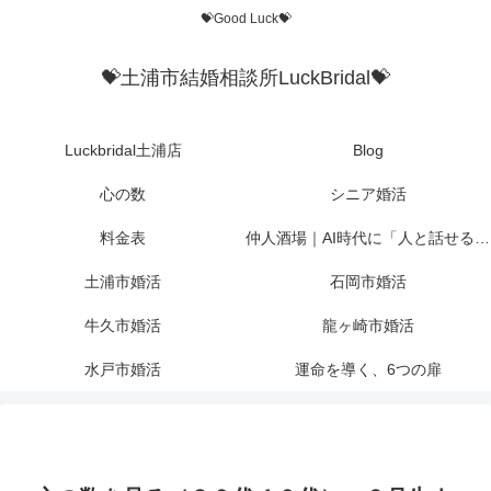
💝Good Luck💝
💝土浦市結婚相談所LuckBridal💝
Luckbridal土浦店
Blog
心の数
シニア婚活
料金表
仲人酒場｜AI時代に「人と話せる場所」を作りたかった
土浦市婚活
石岡市婚活
牛久市婚活
龍ヶ崎市婚活
水戸市婚活
運命を導く、6つの扉