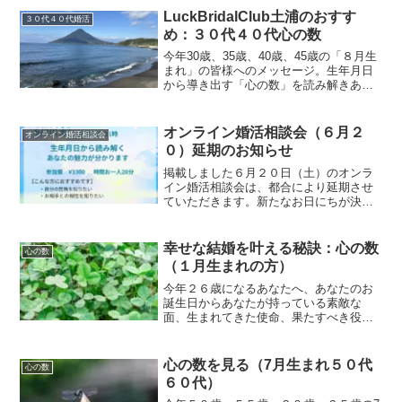
す。これからの人生計画などに参考にし
LuckBridalClub土浦のおすす
３０代４０代婚活
ていただければ幸いです。
め：３０代４０代心の数
今年30歳、35歳、40歳、45歳の「８月生
まれ」の皆様へのメッセージ。生年月日
から導き出す「心の数」を読み解きあな
たの素晴らしい魅力や使命人生の見通し
についてのお話し。人生設計やパートナ
ー探しのヒントとして参考にしていただ
オンライン婚活相談会（６月２
オンライン婚活相談会
ければ幸いです。
０）延期のお知らせ
掲載しました６月２０日（土）のオンラ
イン婚活相談会は、都合により延期させ
ていただきます。新たなお日にちが決ま
りましたらお知らせさせていただきま
す。どうぞよろしくお願いいたします。
幸せな結婚を叶える秘訣：心の数
心の数
（１月生まれの方）
今年２６歳になるあなたへ、あなたのお
誕生日からあなたが持っている素敵な
面、生まれてきた使命、果たすべき役割
などと、これからの見通しを立ててみま
す。あなたのこれからの婚活を含めた人
生計画などに参考にしていただければ幸
心の数を見る（7月生まれ５０代
心の数
いです。
６０代）