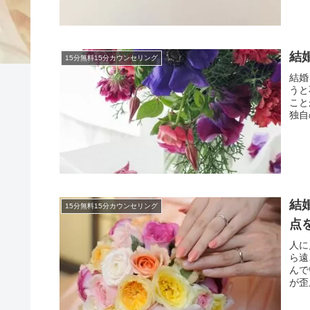
結
15分無料15分カウンセリング
結婚
うと
こと
独自
結
15分無料15分カウンセリング
点
人に
ら遠
んで
が歪