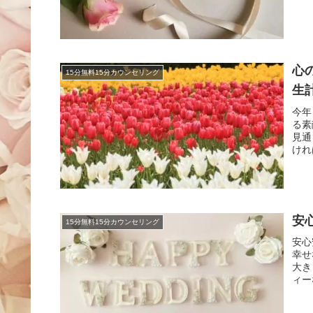
心
15分無料15分カウンセリング
生
今年
る素
見通
けれ
安
15分無料15分カウンセリング
安心
幸せ
大き
ィー