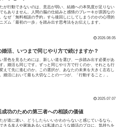
たが行動できないのは、意志が弱い、結婚への本気度が足りない
でもありません。人間の脳の仕組みと感情のブレーキが原因なの
。なぜ「無料相談の予約」すら後回しにしてしまうのかの心理的
ニズム「最初の一歩」を踏み出す思考法をお伝えします。
2026.08.05
の婚活、いつまで同じやり方で続けますか？
い景色を見るためには、新しい道を選び、一歩踏み出す必要があ
す。婚活も同じです。ずっと同じやり方で行くのか、それとも行
変えて先に進むのか。この選択が、あなたの未来を大きく左右し
。婚活において最も大切なことの一つが、「行動すること」。
2025.07.07
活成功のための第三者への相談の価値
たが道に迷い、どうしたらいいかわからないと感じているなら、
できる友人や家族あるいは私達のような婚活のプロに、気持ちを