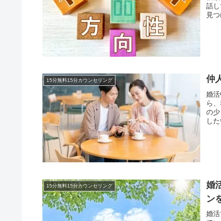
話し
見つ
仲
15分無料15分カウンセリング
婚活
ら、
の少
した
婚
15分無料15分カウンセリング
ン
婚活