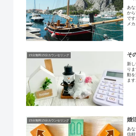
あな
から
です
メカ
そ
15分無料15分カウンセリング
新し
りま
動を
ます
婚
15分無料15分カウンセリング
あな
信頼