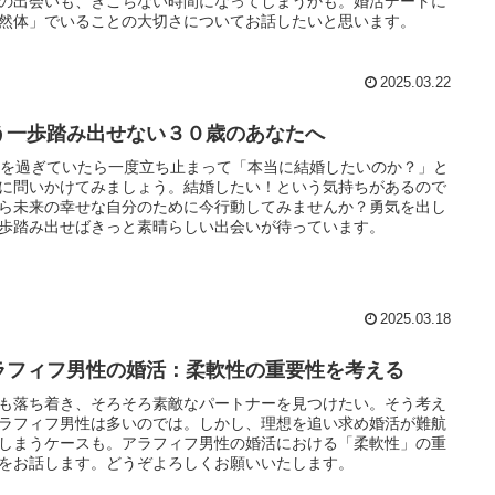
の出会いも、ぎこちない時間になってしまうかも。婚活デートに
然体」でいることの大切さについてお話したいと思います。
2025.03.22
う一歩踏み出せない３０歳のあなたへ
歳を過ぎていたら一度立ち止まって「本当に結婚したいのか？」と
に問いかけてみましょう。結婚したい！という気持ちがあるので
ら未来の幸せな自分のために今行動してみませんか？勇気を出し
歩踏み出せばきっと素晴らしい出会いが待っています。
2025.03.18
ラフィフ男性の婚活：柔軟性の重要性を考える
も落ち着き、そろそろ素敵なパートナーを見つけたい。そう考え
ラフィフ男性は多いのでは。しかし、理想を追い求め婚活が難航
しまうケースも。アラフィフ男性の婚活における「柔軟性」の重
をお話します。どうぞよろしくお願いいたします。