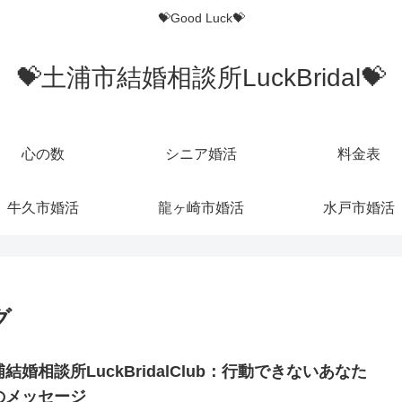
💝Good Luck💝
💝土浦市結婚相談所LuckBridal💝
心の数
シニア婚活
料金表
牛久市婚活
龍ヶ崎市婚活
水戸市婚活
グ
結婚相談所LuckBridalClub：行動できないあなた
のメッセージ