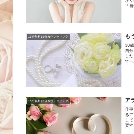
かく
「自
も
15分無料15分カウンセリング
30
自分
した
て一
ア
15分無料15分カウンセリング
仕事
るア
して
要性