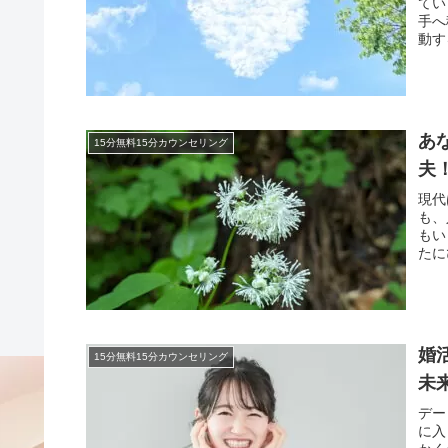
てい
手へ
動す
あ
15分無料15分カウンセリング
夫
現代
も、
もい
たに
婚
15分無料15分カウンセリング
未
デー
に入