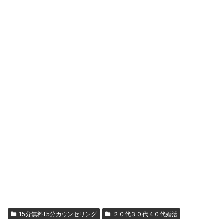
15分無料15分カウンセリング
２０代３０代４０代婚活