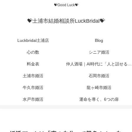
💝Good Luck💝
💝土浦市結婚相談所LuckBridal💝
Luckbridal土浦店
Blog
心の数
シニア婚活
料金表
仲人酒場｜AI時代に「人と話せる場所」を作りたかった
土浦市婚活
石岡市婚活
牛久市婚活
龍ヶ崎市婚活
水戸市婚活
運命を導く、6つの扉