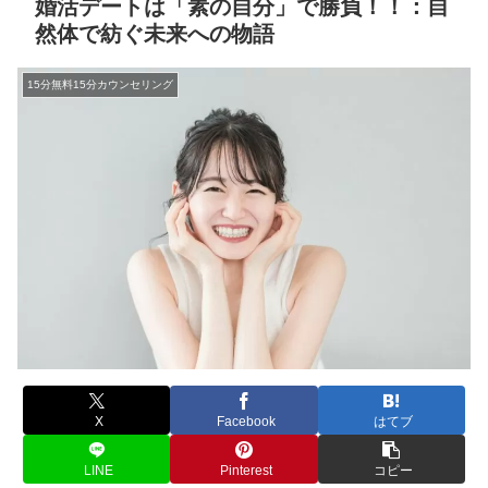
婚活デートは「素の自分」で勝負！！：自
然体で紡ぐ未来への物語
15分無料15分カウンセリング
X
Facebook
はてブ
LINE
Pinterest
コピー