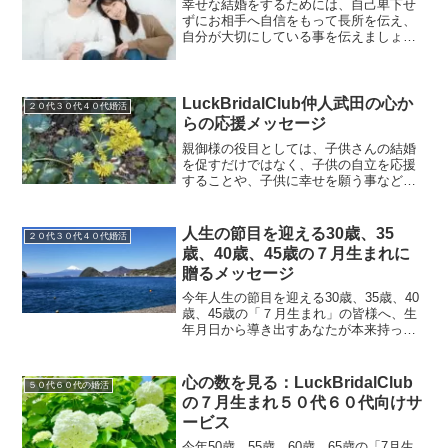
幸せな結婚をするためには、自己卑下せ
歩を踏み出しませんか？
ずにお相手へ自信をもって長所を伝え、
自分が大切にしている事を伝えましょ
う。そして結婚生活をするうえで一番大
事なことは、誠実であることです。そし
てお互いの価値観を尊重する事です。
LuckBridalClub仲人武田の心か
２０代３０代４０代婚活
らの応援メッセージ
親御様の役目としては、子供さんの結婚
を促すだけではなく、子供の自立を応援
することや、子供に幸せを願う事など多
岐にわたります。結婚をせかすのではな
く、子供さんのペースを尊重し、結婚と
いう選択肢の魅力を伝える事が重要で
人生の節目を迎える30歳、35
２０代３０代４０代婚活
す。
歳、40歳、45歳の７月生まれに
贈るメッセージ
今年人生の節目を迎える30歳、35歳、40
歳、45歳の「７月生まれ」の皆様へ、生
年月日から導き出すあなたが本来持って
いる「輝く個性」「人生の役割」「これ
からの運気の流れ」のお話しです。人生
設計、婚活をスムーズに進めるヒントと
心の数を見る：LuckBridalClub
５０代６０代の婚活
して、ご参考に。
の７月生まれ５０代６０代向けサ
ービス
今年50歳、55歳、60歳、65歳の「7月生