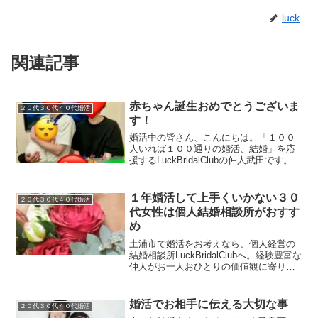
luck
関連記事
赤ちゃん誕生おめでとうございま
２０代３０代４０代婚活
す！
婚活中の皆さん、こんにちは。「１００
人いれば１００通りの婚活、結婚」を応
援するLuckBridalClubの仲人武田です。本
日はとても嬉しいご報告をさせていただ
きます。
１年婚活して上手くいかない３０
２０代３０代４０代婚活
代女性は個人結婚相談所がおすす
め
土浦市で婚活をお考えなら、個人経営の
結婚相談所LuckBridalClubへ。経験豊富な
仲人がお一人おひとりの価値観に寄り添
い、幸せな結婚を二人三脚で全力サポー
トします。大手にはないきめ細やかな対
応で、あなたの魅力を引き出す婚活戦略
婚活でお相手に伝える大切な事
２０代３０代４０代婚活
をご提案。まずは無料相談で、新しい一