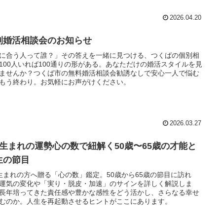
2026.04.20
別婚活相談会のお知らせ
に合う人って誰？」その答えを一緒に見つける、つくばの個別相
100人いれば100通りの形がある。あなただけの婚活スタイルを見
ませんか？つくば市の無料婚活相談会勧誘なしで安心一人で悩む
もう終わり。お気軽にお声がけください。
2026.03.27
月生まれの運勢心の数で紐解く50歳〜65歳の才能と
生の節目
生まれの方へ贈る「心の数」鑑定。50歳から65歳の節目に訪れ
運気の変化や「実り・脱皮・加速」のサインを詳しく解説しま
長年培ってきた責任感や豊かな感性をどう活かし、さらなる幸せ
むのか。人生を再起動させるヒントがここにあります。