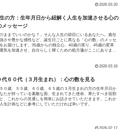
2026.03.20
月生の方：生年月日から紐解く人生を加速させる心の
のメッセージ
のままでいいのかな？」そんな人生の節目にいるあなたへ。責任
強さや豊かな感性など、誕生日ごとに異なる「心の数」のメッセ
をお届けします。35歳からの独立心、40歳の実り、45歳の変革
運気を加速させ、自分らしく輝くための処方箋がここにありま
2026.03.18
０代６０代（３月生まれ）：心の数を見る
５０歳、５５歳、６０歳、６５歳の３月生まれの方の生年月日か
なたが持っている素敵な面、生まれてきた使命、果たすべき役割
と、これからの見通しを簡単にお話させていただきます。これか
人生計画などに参考にしていただければ幸いです。
2026.02.17