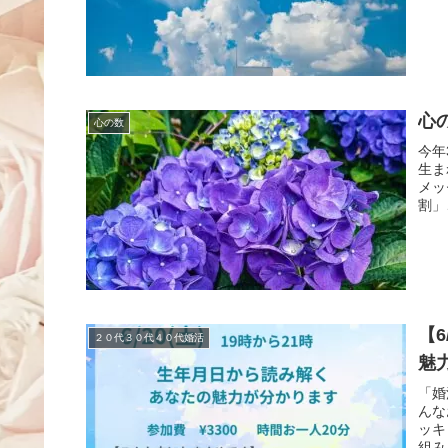
心
心の数
今年
生ま
メッ
割」
【
２０代３０代４０代婚活
魅
「婚
んな
ッキ
組み