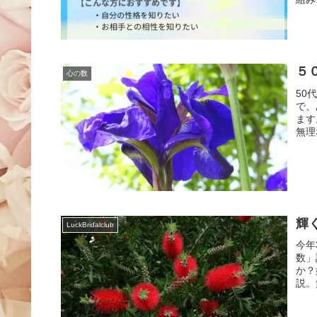
５
心の数
50
で、
ます
無理
輝
LuckBridalclub
今年
数」
か？
説。