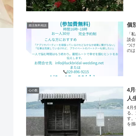
個
婚活無料相談
「私
談会
つけ
のは
4
心の数
人
4月
る、
す。
を掴