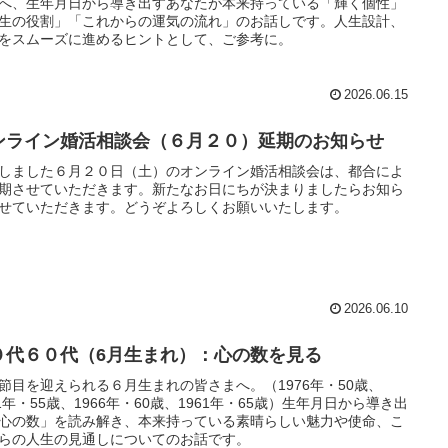
へ、生年月日から導き出すあなたが本来持っている「輝く個性」
生の役割」「これからの運気の流れ」のお話しです。人生設計、
をスムーズに進めるヒントとして、ご参考に。
2026.06.15
ンライン婚活相談会（６月２０）延期のお知らせ
しました６月２０日（土）のオンライン婚活相談会は、都合によ
期させていただきます。新たなお日にちが決まりましたらお知ら
せていただきます。どうぞよろしくお願いいたします。
2026.06.10
０代６０代（6月生まれ）：心の数を見る
節目を迎えられる６月生まれの皆さまへ。（1976年・50歳、
71年・55歳、1966年・60歳、1961年・65歳）生年月日から導き出
心の数」を読み解き、本来持っている素晴らしい魅力や使命、こ
らの人生の見通しについてのお話です。