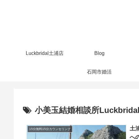
Luckbridal土浦店
Blog
石岡市婚活
小美玉結婚相談所Luckbridal
土浦
15分無料15分カウンセリング
へ