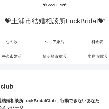
💝Good Luck💝
💝土浦市結婚相談所LuckBridal💝
心の数
シニア婚活
料金表
牛久市婚活
龍ヶ崎市婚活
水戸市婚活
club
結婚相談所LuckBridalClub：行動できないあなた
のメッセージ