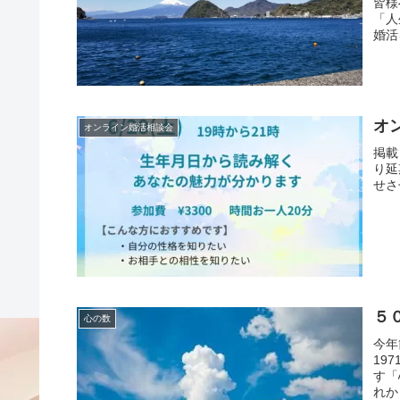
皆様
「人
婚活
オ
オンライン婚活相談会
掲載
り延
せさ
５
心の数
今年
19
す「
れか