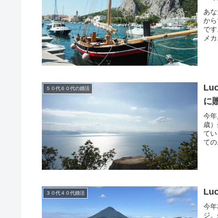
あな
から
です
メカ
Lu
５０代６０代の婚活
に
今年
歳）
てい
ての
Lu
３０代４０代婚活
今年
ジ。