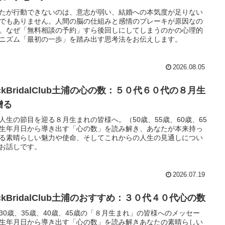
たが行動できないのは、意志が弱い、結婚への本気度が足りない
でもありません。人間の脳の仕組みと感情のブレーキが原因なの
。なぜ「無料相談の予約」すら後回しにしてしまうのかの心理的
ニズム「最初の一歩」を踏み出す思考法をお伝えします。
2026.08.05
ckBridalClub土浦の心の数：５０代６０代の８月生
贈る
人生の節目を迎る８月生まれの皆様へ。（50歳、55歳、60歳、65
生年月日から導き出す「心の数」を読み解き、あなたが本来持っ
る素晴らしい魅力や使命、そしてこれからの人生の見通しについ
お話しです。
2026.07.19
ckBridalClub土浦のおすすめ：３０代４０代心の数
30歳、35歳、40歳、45歳の「８月生まれ」の皆様へのメッセー
生年月日から導き出す「心の数」を読み解きあなたの素晴らしい