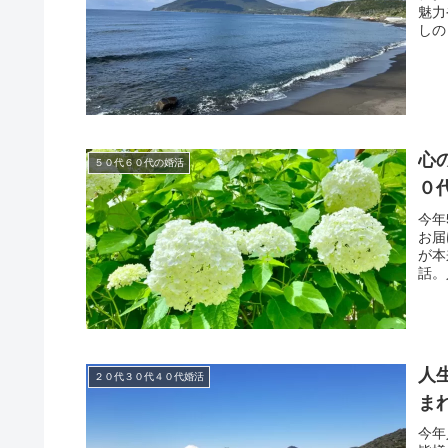
魅力
しの
心の
５０代６０代の婚活
０
今年
お届
が本
話。
人
２０代３０代４０代婚活
ま
今年