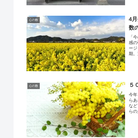
4
心の数
数
「今
感の
ージ
期。
す。
５
心の数
今年
らあ
など
らの