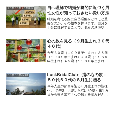
見通しを簡単にお話させていただきま
す。
自己理解で結婚が劇的に近づく男
２０代３０代４０代婚活
性女性が知っておきたい賢い方法
結婚を考える際に自己理解がどれほど重
要なのか、その根本を探ります。自分を
十分に理解することで、他者の期待や社
会的プレッシャーから解放され、本当の
自身を見出すことができます。このプロ
セスが選ばれないことの辛さを和らげ、
心の数を見る（９月生まれ３０代
心の数
より健康的な関係を構築する助け
４０代）
今年３０歳（１９９５年生まれ）３５歳
（１９９０年生まれ）４０歳（１９８５
年生まれ）４５歳（１９８０年生まれ）
の９月生まれの方の生年月日からあなた
が持っている素敵な面、生まれてきた使
命、果たすべき役割等、これからの見通
LuckBridalClub土浦の心の数：
５０代６０代の婚活
しのお話です。
５０代６０代の８月生に贈る
今年人生の節目を迎る８月生まれの皆様
へ。（50歳、55歳、60歳、65歳）生年月
日から導き出す「心の数」を読み解き、
あなたが本来持っている素晴らしい魅力
や使命、そしてこれからの人生の見通し
についてのお話しです。