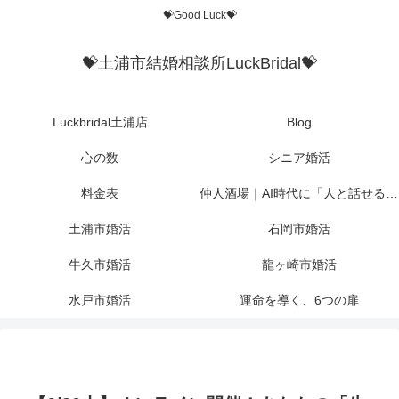
💝Good Luck💝
💝土浦市結婚相談所LuckBridal💝
Luckbridal土浦店
Blog
心の数
シニア婚活
料金表
仲人酒場｜AI時代に「人と話せる場所」を作りたかった
土浦市婚活
石岡市婚活
牛久市婚活
龍ヶ崎市婚活
水戸市婚活
運命を導く、6つの扉