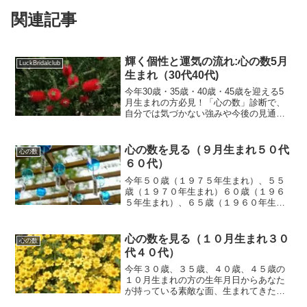
関連記事
輝く個性と運気の流れ:心の数5月
LuckBridalclub
生まれ（30代40代)
今年30歳・35歳・40歳・45歳を迎える5
月生まれの方必見！「心の数」診断で、
自分では気づかない強みや今後の見通し
を知りませんか？婚活や人生設計に役立
つアドバイスを仲人武田が分かりやすく
解説。無理な勧誘なし、オンライン相談
心の数を見る（９月生まれ５０代
心の数
も受付中です。
６０代）
今年５０歳（１９７５年生まれ）、５５
歳（１９７０年生まれ）６０歳（１９６
５年生まれ）、６５歳（１９６０年生ま
れ）の９月生まれの方の生年月日からあ
なたが持っている素敵な面、生まれてき
た使命、果たすべき役割などと、これか
心の数を見る（１０月生まれ３０
心の数
らの見通しのお話です。
代４０代）
今年３０歳、３５歳、４０歳、４５歳の
１０月生まれの方の生年月日からあなた
が持っている素敵な面、生まれてきた使
命、果たすべき役割などと、これからの