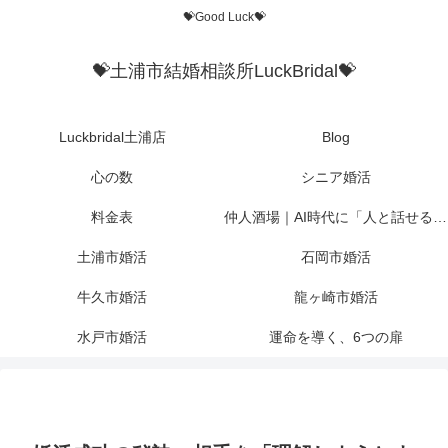
💝Good Luck💝
💝土浦市結婚相談所LuckBridal💝
Luckbridal土浦店
Blog
心の数
シニア婚活
料金表
仲人酒場｜AI時代に「人と話せる場所」を作りたかった
土浦市婚活
石岡市婚活
牛久市婚活
龍ヶ崎市婚活
水戸市婚活
運命を導く、6つの扉