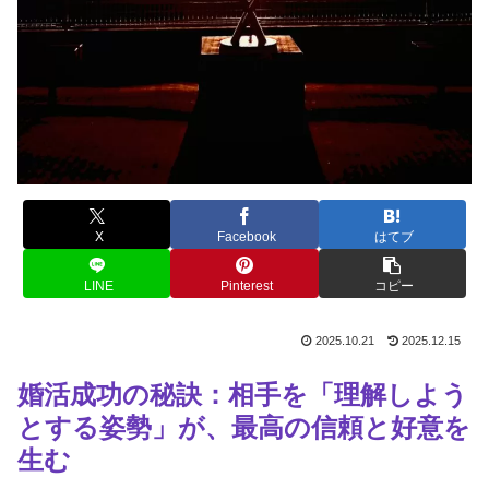
X
Facebook
はてブ
LINE
Pinterest
コピー
2025.10.21
2025.12.15
婚活成功の秘訣：相手を「理解しよう
とする姿勢」が、最高の信頼と好意を
生む