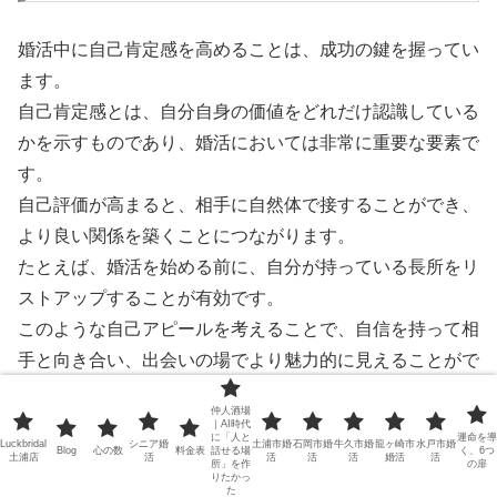
婚活中に自己肯定感を高めることは、成功の鍵を握ってい
ます。
自己肯定感とは、自分自身の価値をどれだけ認識している
かを示すものであり、婚活においては非常に重要な要素で
す。
自己評価が高まると、相手に自然体で接することができ、
より良い関係を築くことにつながります。
たとえば、婚活を始める前に、自分が持っている長所をリ
ストアップすることが有効です。
このような自己アピールを考えることで、自信を持って相
手と向き合い、出会いの場でより魅力的に見えることがで
きます。
仲人酒場
また、ポジティブな自己イメージを持つことは、他者との
｜AI時代
に「人と
運命を導
Luckbridal
シニア婚
土浦市婚
石岡市婚
牛久市婚
龍ヶ崎市
水戸市婚
コミュニケーションにも良い影響を与えます。
Blog
心の数
料金表
話せる場
く、6つ
土浦店
活
活
活
活
婚活
活
所」を作
の扉
りたかっ
こうした自己肯定感を育てる努力が、婚活における成功に
た