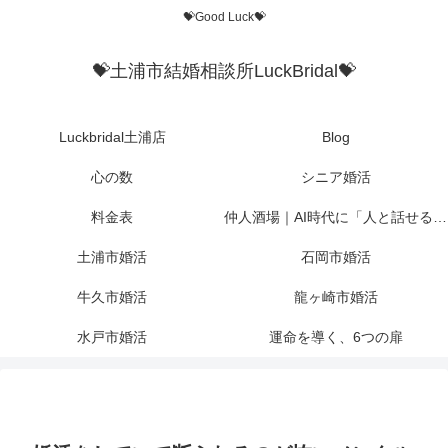
💝Good Luck💝
💝土浦市結婚相談所LuckBridal💝
Luckbridal土浦店
Blog
心の数
シニア婚活
料金表
仲人酒場｜AI時代に「人と話せる場所」を作りたかった
土浦市婚活
石岡市婚活
牛久市婚活
龍ヶ崎市婚活
水戸市婚活
運命を導く、6つの扉