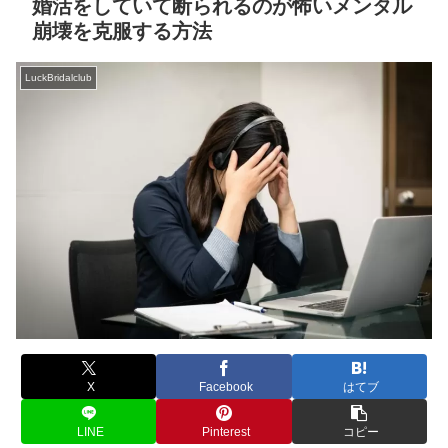
婚活をしていて断られるのが怖いメンタル
崩壊を克服する方法
LuckBridalclub
X
Facebook
はてブ
LINE
Pinterest
コピー