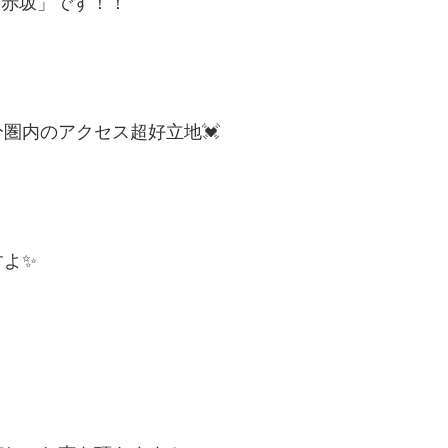
ン赤坂」です！！
圏内のアクセス超好立地💓
すよ✨