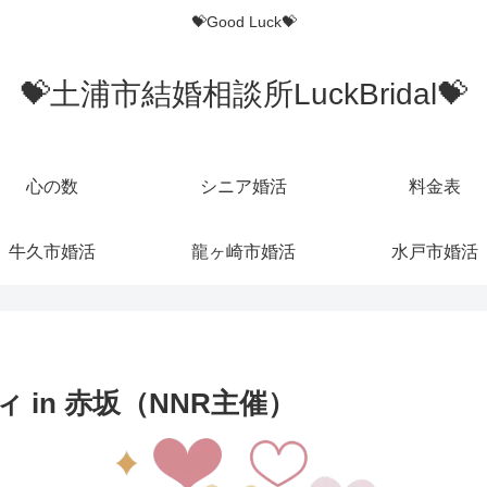
💝Good Luck💝
💝土浦市結婚相談所LuckBridal💝
心の数
シニア婚活
料金表
牛久市婚活
龍ヶ崎市婚活
水戸市婚活
in 赤坂（NNR主催）