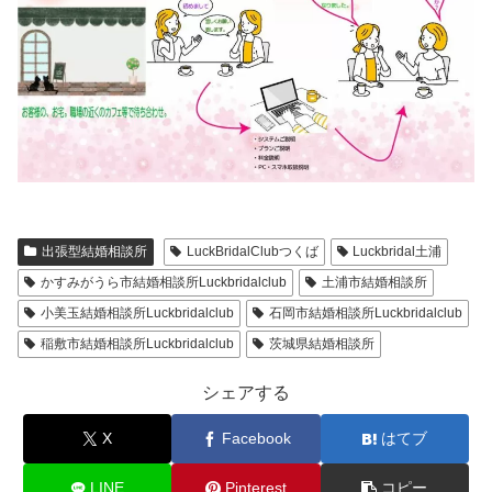
出張型結婚相談所
LuckBridalClubつくば
Luckbridal土浦
かすみがうら市結婚相談所Luckbridalclub
土浦市結婚相談所
小美玉結婚相談所Luckbridalclub
石岡市結婚相談所Luckbridalclub
稲敷市結婚相談所Luckbridalclub
茨城県結婚相談所
シェアする
X
Facebook
はてブ
LINE
Pinterest
コピー