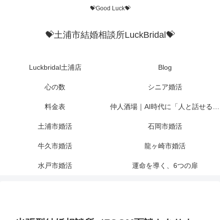
💝Good Luck💝
💝土浦市結婚相談所LuckBridal💝
Luckbridal土浦店
Blog
心の数
シニア婚活
料金表
仲人酒場｜AI時代に「人と話せる場所」を作りたかった
土浦市婚活
石岡市婚活
牛久市婚活
龍ヶ崎市婚活
水戸市婚活
運命を導く、6つの扉