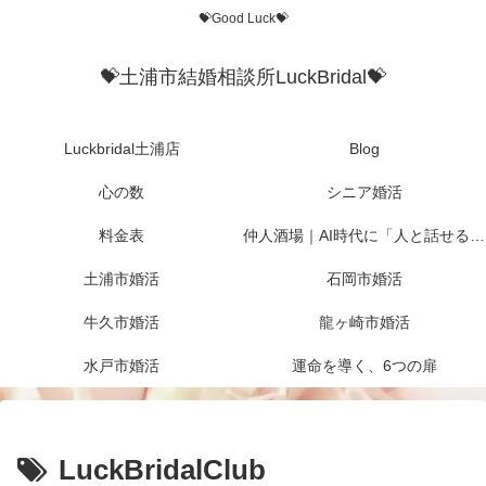
💝Good Luck💝
💝土浦市結婚相談所LuckBridal💝
Luckbridal土浦店
Blog
心の数
シニア婚活
料金表
仲人酒場｜AI時代に「人と話せる場所」を作りたかった
土浦市婚活
石岡市婚活
牛久市婚活
龍ヶ崎市婚活
水戸市婚活
運命を導く、6つの扉
LuckBridalClub