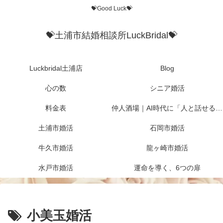
💝Good Luck💝
💝土浦市結婚相談所LuckBridal💝
Luckbridal土浦店
Blog
心の数
シニア婚活
料金表
仲人酒場｜AI時代に「人と話せる場所」を作りたかった
土浦市婚活
石岡市婚活
牛久市婚活
龍ヶ崎市婚活
水戸市婚活
運命を導く、6つの扉
小美玉婚活