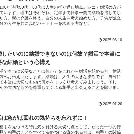
100年時代50代、60代は人生の折り返し地点。シニア婚活の方が
ています。理由はそれぞれ、定年まで仕事一筋で結婚を逃してし
た方、親の介護を終え、自分の人生を考え始めた方、子供が独立
分の人生を共に歩むパートナーを求める方など。
2025.03.10
婚したいのに結婚できないのは何故？婚活で本当に
要な結婚という心構え
活で本当に必要なことは何か」をこれから婚活を始める方、婚活
方へお伝えいたします。結婚は、人生の大きな決断です。自分に
て本当に大切なものは何かをじっくり考えてみましょう。そし
その大切なものを尊重してくれる相手と出会えることを願いまし
。
2025.01.26
活は急がば回れの気持ちを忘れずに！
相手を見つける時に気を付ける大切な点として、たった一つの行
見て相手のことをすべて決めつける癖のある方は、相手との関係