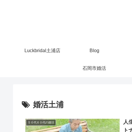
Luckbridal土浦店
Blog
石岡市婚活
婚活土浦
人
５０代６０代の婚活
ト