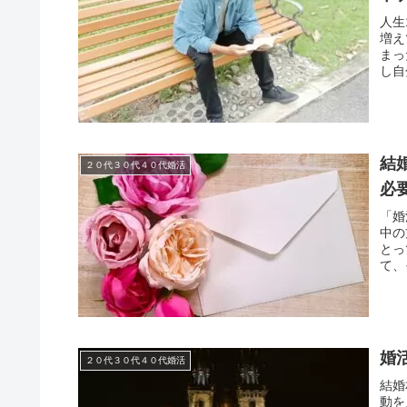
人生
増え
まっ
し自
結
２０代３０代４０代婚活
必
「婚
中の
とっ
て、
ょう
婚
２０代３０代４０代婚活
結婚
動を