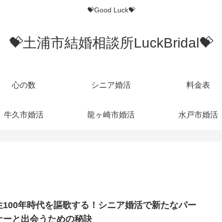
💝Good Luck💝
💝土浦市結婚相談所LuckBridal💝
心の数
シニア婚活
料金表
牛久市婚活
龍ヶ崎市婚活
水戸市婚活
生100年時代を謳歌する！シニア婚活で新たなパー
ナーと出会うための秘訣