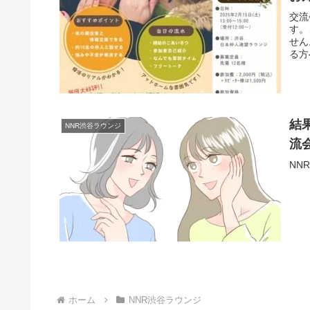
交流
す。
せん
る方
結
NNR渋谷ラウンジ
流
NN
ホーム
NNR渋谷ラウンジ