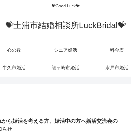
💝Good Luck💝
💝土浦市結婚相談所LuckBridal💝
心の数
シニア婚活
料金表
牛久市婚活
龍ヶ崎市婚活
水戸市婚活
れから婚活を考える方、婚活中の方へ婚活交流会の
知らせ