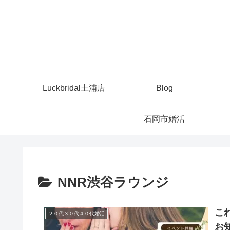
Luckbridal土浦店
Blog
石岡市婚活
NNR渋谷ラウンジ
こ
２０代３０代４０代婚活
お