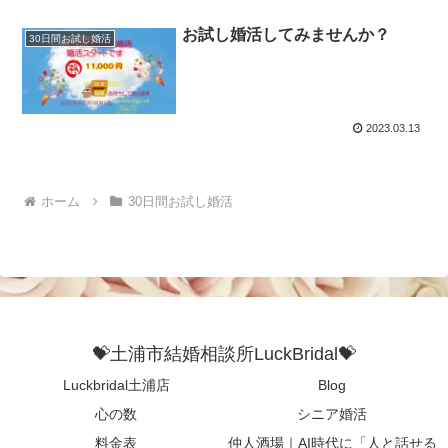
お試し婚活してみませんか？
30日間お試し婚活
2023.03.13
ホーム
30日間お試し婚活
💝土浦市結婚相談所LuckBridal💝
Luckbridal土浦店
Blog
心の数
シニア婚活
料金表
仲人酒場｜AI時代に「人と話せる