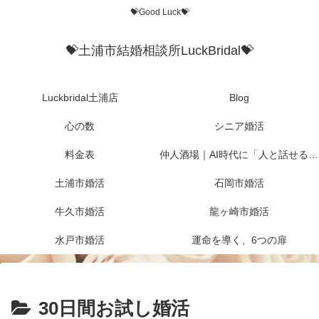
💝Good Luck💝
💝土浦市結婚相談所LuckBridal💝
Luckbridal土浦店
Blog
心の数
シニア婚活
料金表
仲人酒場｜AI時代に「人と話せる場所」を作りたかった
土浦市婚活
石岡市婚活
牛久市婚活
龍ヶ崎市婚活
水戸市婚活
運命を導く、6つの扉
30日間お試し婚活