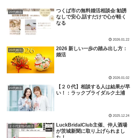
つくば市の無料婚活相談会:勧誘
20代婚活
なしで安心,話すだけで心が軽く
なる
2026.01.22
2026 新しい一歩の踏み出し方：
20代婚活
婚活
2026.01.02
【２０代】相談する人は結果が早
20代婚活
い！：ラックブライダルク土浦
2025.12.24
LuckBridalClub主催、仲人酒場
２０代女性の婚活
が茨城新聞に取り上げられまし
た！