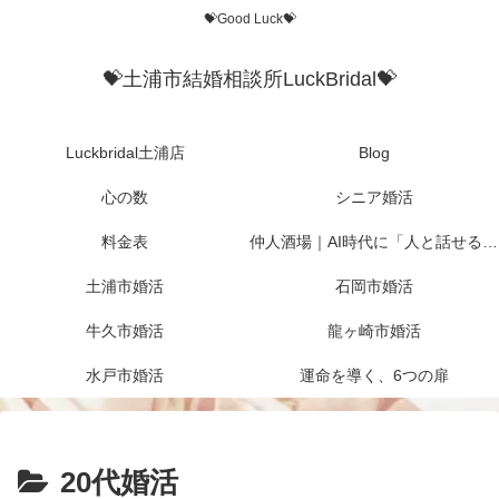
💝Good Luck💝
💝土浦市結婚相談所LuckBridal💝
Luckbridal土浦店
Blog
心の数
シニア婚活
料金表
仲人酒場｜AI時代に「人と話せる場所」を作りたかった
土浦市婚活
石岡市婚活
牛久市婚活
龍ヶ崎市婚活
水戸市婚活
運命を導く、6つの扉
20代婚活