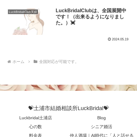
LuckBridalClubは、全国展開中
LuckBridakClub実績
です！（出来るようになりまし
た。）💓
2024.05.19
ホーム
全国対応が可能です。
💝土浦市結婚相談所LuckBridal💝
Luckbridal土浦店
Blog
心の数
シニア婚活
料金表
仲人酒場｜AI時代に「人と話せる