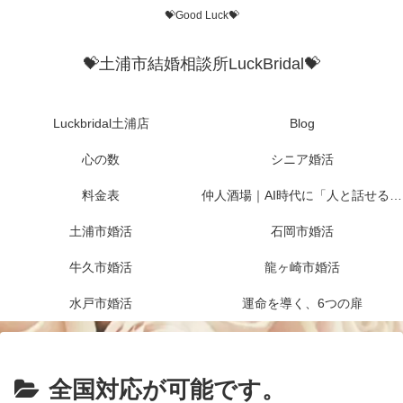
💝Good Luck💝
💝土浦市結婚相談所LuckBridal💝
Luckbridal土浦店
Blog
心の数
シニア婚活
料金表
仲人酒場｜AI時代に「人と話せる場所」を作りたかった
土浦市婚活
石岡市婚活
牛久市婚活
龍ヶ崎市婚活
水戸市婚活
運命を導く、6つの扉
全国対応が可能です。